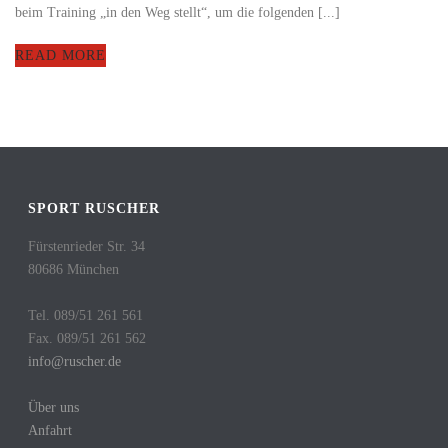
beim Training „in den Weg stellt“, um die folgenden [...]
READ MORE
SPORT RUSCHER
Fürstenrieder Str. 34
80686 München
Tel. 089/51 261 561
Fax. 089/51 261 562
info@ruscher.de
Über uns
Anfahrt