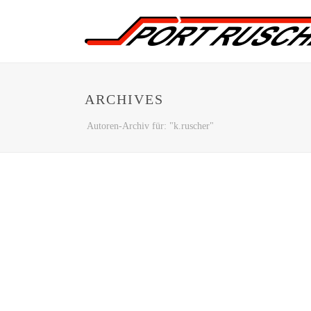
ARCHIVES
Autoren-Archiv für: "k.ruscher"