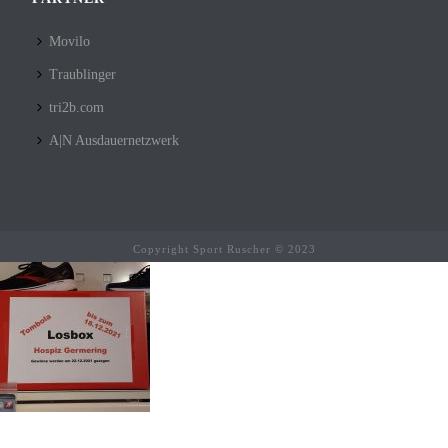
Movilo
Traublinger
tri2b.com
A|N Ausdauernetzwerk
Copyright Sport Ruscher © 2023