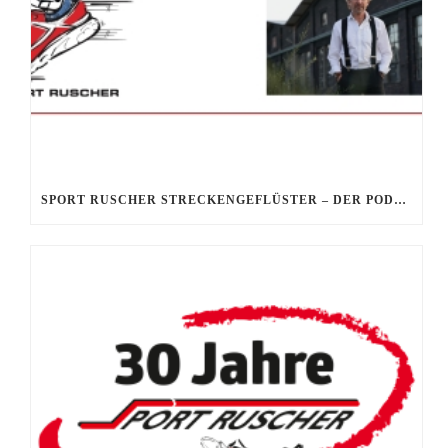
SPORT RUSCHER STRECKENGEFLÜSTER – DER PODCAST – FOLGE 9: HARALD LILL – DER MONOPTEROSLAUF UNS SEIN GRÜNDER