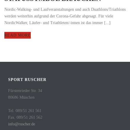
Nordic-Walking- und Laufveranstaltungen und auch Duathlons/Triathlons
werden weiterhin aufgrund der Corona-Gefahr abgesagt. Für viele
NordicWalker, Läufer- und Triathleten/-innen ist das immer [...]
READ MORE
SPORT RUSCHER
Fürstenrieder Str. 34
80686 München
Tel. 089/51 261 561
Fax. 089/51 261 562
info@ruscher.de