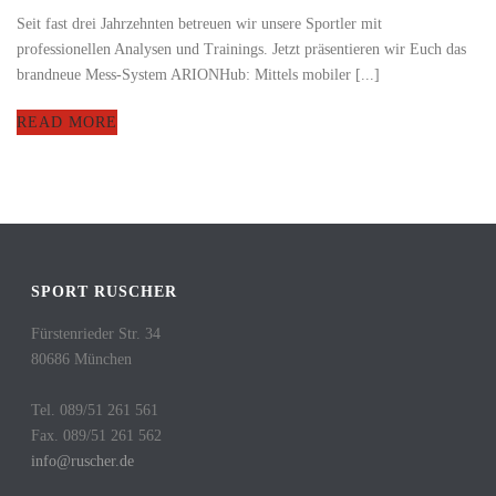
Seit fast drei Jahrzehnten betreuen wir unsere Sportler mit
professionellen Analysen und Trainings. Jetzt präsentieren wir Euch das
brandneue Mess-System ARIONHub: Mittels mobiler [...]
READ MORE
SPORT RUSCHER
Fürstenrieder Str. 34
80686 München
Tel. 089/51 261 561
Fax. 089/51 261 562
info@ruscher.de